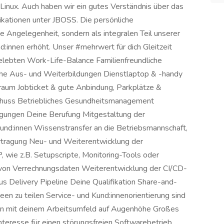
Linux. Auch haben wir ein gutes Verständnis über das
kationen unter JBOSS. Die persönliche
e Angelegenheit, sondern als integralen Teil unserer
d:innen erhöht. Unser #mehrwert für dich Gleitzeit
gelebten Work-Life-Balance Familienfreundliche
che Aus- und Weiterbildungen Dienstlaptop & -handy
iraum Jobticket & gute Anbindung, Parkplätze &
chuss Betriebliches Gesundheitsmanagement
igungen Deine Berufung Mitgestaltung der
nd:innen Wissenstransfer an die Betriebsmannschaft,
ertragung Neu- und Weiterentwicklung der
 wie z.B. Setupscripte, Monitoring-Tools oder
on Verrechnungsdaten Weiterentwicklung der CI/CD-
us Delivery Pipeline Deine Qualifikation Share-and-
een zu teilen Service- und Kund:innenorientierung sind
on mit deinem Arbeitsumfeld auf Augenhöhe Großes
nteresse für einen störungsfreien Softwarebetrieb