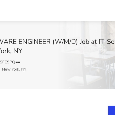
RE ENGINEER (W/M/D) Job at IT-Ser
York, NY
2SFE9PQ==
New York, NY