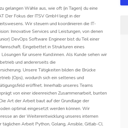
 zu gelangen Wähle aus, wie oft (in Tagen) du eine
AT Der Fokus der ITSV GmbH liegt in der
eitswesens. Wir steuern und koordinieren die IT-
ision: Innovative Services und Leistungen, von denen
Junior) DevOps Software Engineer bist du Teil einer
Mannschaft. Eingebettet in Strukturen eines
Lösungen für unsere Kund:innen. Als Kunde sehen wir
sbetrieb und andererseits die
rsicherung. Unsere Tätigkeiten bilden die Brücke
rieb (Ops), wodurch sich ein seltenes und
tigungsfeld eröffnet. Innerhalb unseres Teams
eprägt von einer ideenreichen Zusammenarbeit, bunten
ie Art der Arbeit baut auf der Grundlage der
thoden optimal eingesetzt werden können. Wir
eresse an der Weiterentwicklung unseres internen
 täglichen Arbeit Python, Golang, Ansible, Gitlab-CI,