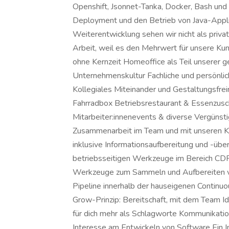
Openshift, Jsonnet-Tanka, Docker, Bash und 
Deployment und den Betrieb von Java-Appli
Weiterentwicklung sehen wir nicht als privat
Arbeit, weil es den Mehrwert für unsere Kun
ohne Kernzeit Homeoffice als Teil unserer 
Unternehmenskultur Fachliche und persönli
Kollegiales Miteinander und Gestaltungsfre
Fahrradbox Betriebsrestaurant & Essenzus
Mitarbeiter:innenevents & diverse Vergünst
Zusammenarbeit im Team und mit unseren Ku
inklusive Informationsaufbereitung und -üb
betriebsseitigen Werkzeuge im Bereich CDP,
Werkzeuge zum Sammeln und Aufbereiten v
Pipeline innerhalb der hauseigenen Continuo
Grow-Prinzip: Bereitschaft, mit dem Team Id
für dich mehr als Schlagworte Kommunikati
Interesse am Entwickeln von Software Ein I