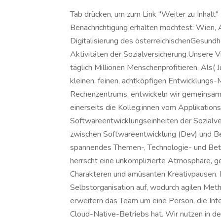
Tab drücken, um zum Link "Weiter zu Inhalt"
Benachrichtigung erhalten möchtest: Wien, 
Digitalisierung des österreichischenGesundh
Aktivitäten der Sozialversicherung.Unsere V
täglich Millionen Menschenprofitieren. Als( 
kleinen, feinen, achtköpfigen Entwicklungs-
Rechenzentrums, entwickeln wir gemeinsam 
einerseits die Kolleg:innen vom Applikation
Softwareentwicklungseinheiten der Sozialve
zwischen Softwareentwicklung (Dev) und Bet
spannendes Themen-, Technologie- und Betä
herrscht eine unkomplizierte Atmosphäre, g
Charakteren und amüsanten Kreativpausen. D
Selbstorganisation auf, wodurch agilen Me
erweitern das Team um eine Person, die Int
Cloud-Native-Betriebs hat. Wir nutzen in der